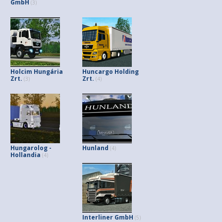
GmbH
(3)
Holcim Hungária
Huncargo Holding
Zrt.
Zrt.
(3)
(4)
Hungarolog -
Hunland
(4)
Hollandia
(4)
Interliner GmbH
(5)