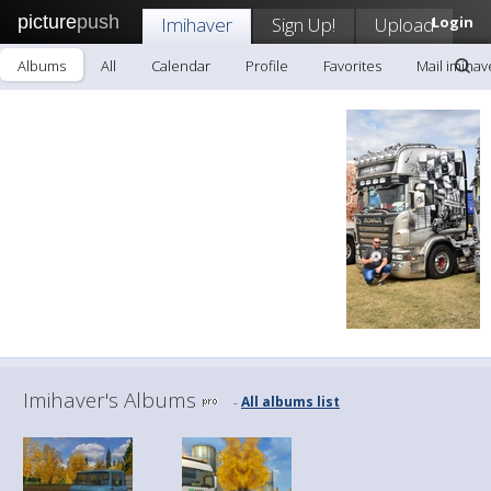
picture
push
Imihaver
Sign Up!
Upload
Login
Albums
All
Calendar
Profile
Favorites
Mail imihav
Imihaver's Albums
All albums list
-