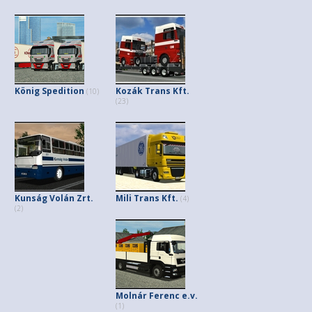
König Spedition
Kozák Trans Kft.
(10)
(23)
Kunság Volán Zrt.
Mili Trans Kft.
(4)
(2)
Molnár Ferenc e.v.
(1)