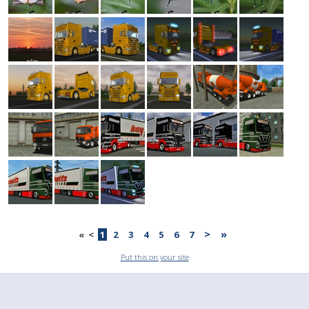
>
»
«
<
1
2
3
4
5
6
7
Put this on your site