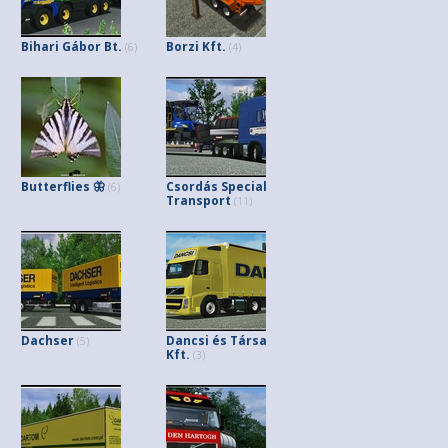
Bihari Gábor Bt.
Borzi Kft.
(6)
(4)
Butterflies 🦋
Csordás Special
(6)
Transport
(11)
Dachser
Dancsi és Társa
(5)
Kft.
(3)