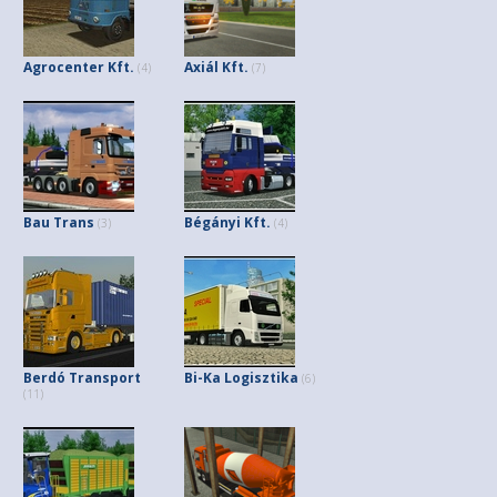
Agrocenter Kft.
Axiál Kft.
(4)
(7)
Bau Trans
Bégányi Kft.
(3)
(4)
Berdó Transport
Bi-Ka Logisztika
(6)
(11)