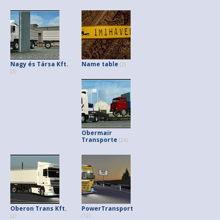
Nagy és Társa Kft.
Name table
(3)
(3)
Obermair
Transporte
(24)
Oberon Trans Kft.
PowerTransport
(2)
(12)