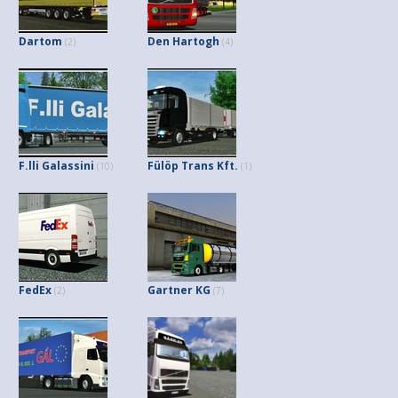
Dartom
Den Hartogh
(2)
(4)
F.lli Galassini
Fülöp Trans Kft.
(10)
(1)
FedEx
Gartner KG
(2)
(7)