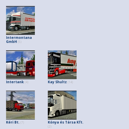
Intermontana
GmbH
(5)
Intertank
Kay Shultz
(4)
(14)
Kéri Bt.
Kónya és Társa Kft.
(7)
(2)