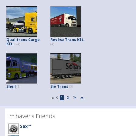
Qualitrans Cargo
Révész Trans Kft.
Kft.
(24)
(4)
Shell
Sió Trans
(3)
(3)
>
»
«
<
1
2
imihaver's Friends
Sax™