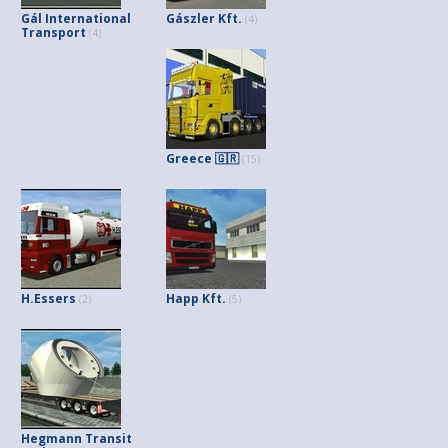
Gál International
Gászler Kft.
(4)
Transport
(4)
Greece 🇬🇷
(15)
H.Essers
Happ Kft.
(2)
(5)
Hegmann Transit